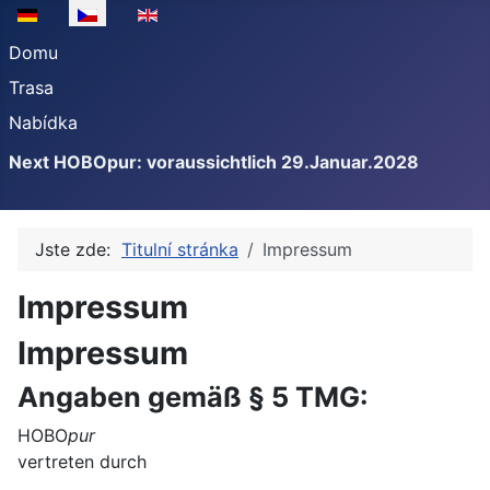
Zvolte jazyk
Domu
Trasa
Nabídka
Next HOBOpur: voraussichtlich 29.Januar.2028
Jste zde:
Titulní stránka
Impressum
Impressum
Impressum
Angaben gemäß § 5 TMG:
HOBO
pur
vertreten durch